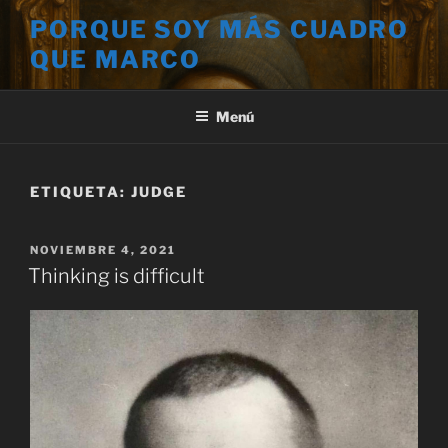
Saltar
PORQUE SOY MÁS CUADRO
al
QUE MARCO
contenido
Menú
ETIQUETA:
JUDGE
PUBLICADO
NOVIEMBRE 4, 2021
EL
Thinking is difficult