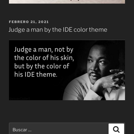
PUBLICADO
FEBRERO 21, 2021
EL
Judge a man by the IDE color theme
Buscar
Buscar
por: