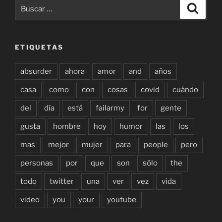
Buscar
Buscar
por:
ETIQUETAS
absurder
ahora
amor
and
años
casa
como
con
cosas
covid
cuándo
del
día
está
failarmy
for
gente
gusta
hombre
hoy
humor
las
los
mas
mejor
mujer
para
people
pero
personas
por
que
son
sólo
the
todo
twitter
una
ver
vez
vida
video
you
your
youtube