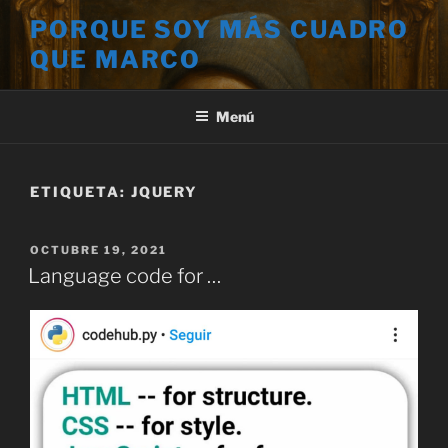
Saltar
PORQUE SOY MÁS CUADRO
al
QUE MARCO
contenido
Menú
ETIQUETA:
JQUERY
PUBLICADO
OCTUBRE 19, 2021
EL
Language code for …