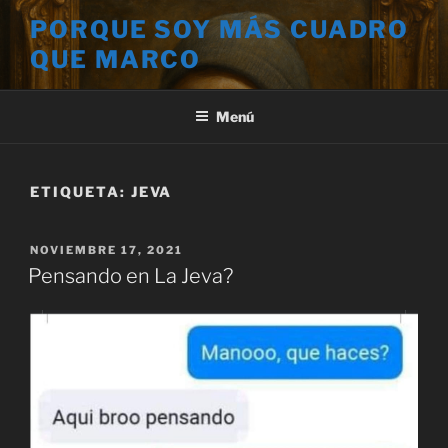
Saltar
PORQUE SOY MÁS CUADRO
al
QUE MARCO
contenido
Menú
ETIQUETA:
JEVA
PUBLICADO
NOVIEMBRE 17, 2021
EL
Pensando en La Jeva?