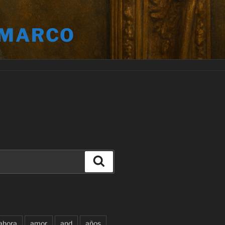
 MARCO
Buscar
ahora
amor
and
años