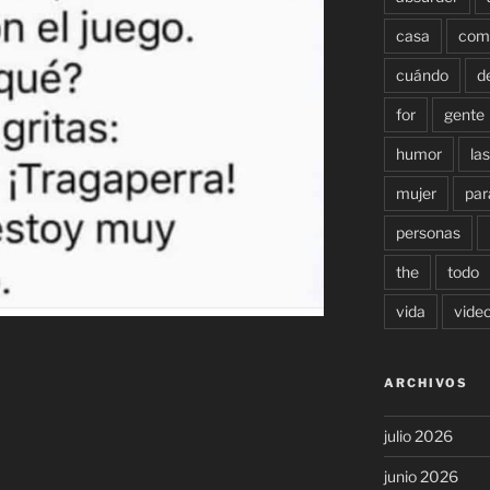
casa
com
cuándo
d
for
gente
humor
las
mujer
par
personas
the
todo
vida
vide
ARCHIVOS
julio 2026
junio 2026