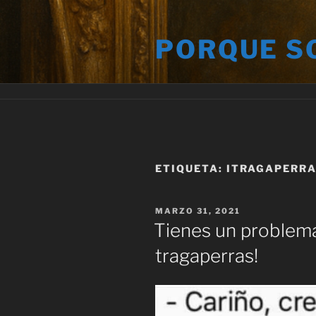
Saltar
al
PORQUE S
contenido
ETIQUETA:
ITRAGAPERR
PUBLICADO
MARZO 31, 2021
EL
Tienes un problema
tragaperras!