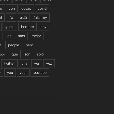
o
con
cosas
covid
el
día
está
failarmy
gusta
hombre
hoy
los
mas
mejor
a
people
pero
por
que
son
sólo
twitter
una
ver
vez
o
you
your
youtube