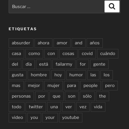
Buscar
Buscar
por:
ETIQUETAS
absurder
ahora
amor
and
años
casa
como
con
cosas
covid
cuándo
del
día
está
failarmy
for
gente
gusta
hombre
hoy
humor
las
los
mas
mejor
mujer
para
people
pero
personas
por
que
son
sólo
the
todo
twitter
una
ver
vez
vida
video
you
your
youtube