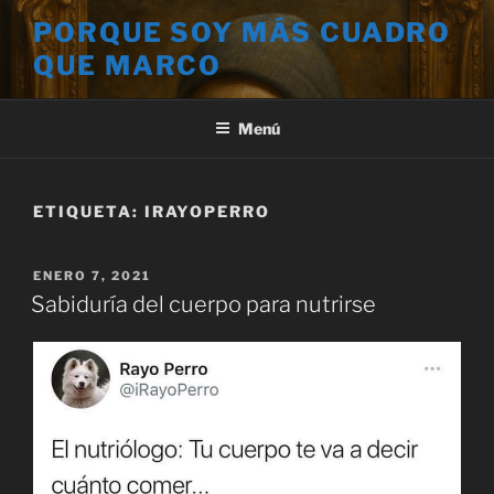
Saltar
PORQUE SOY MÁS CUADRO
al
QUE MARCO
contenido
Menú
ETIQUETA:
IRAYOPERRO
PUBLICADO
ENERO 7, 2021
EL
Sabiduría del cuerpo para nutrirse