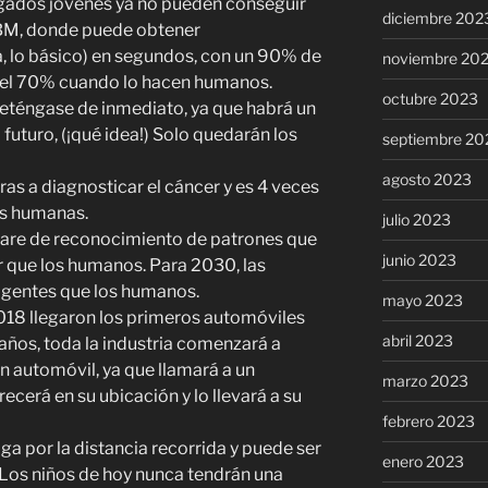
ogados jóvenes ya no pueden conseguir
diciembre 202
IBM, donde puede obtener
, lo básico) en segundos, con un 90% de
noviembre 20
 el 70% cuando lo hacen humanos.
octubre 2023
deténgase de inmediato, ya que habrá un
turo, (¡qué idea!) Solo quedarán los
septiembre 20
agosto 2023
as a diagnosticar el cáncer y es 4 veces
as humanas.
julio 2023
ware de reconocimiento de patrones que
junio 2023
 que los humanos. Para 2030, las
igentes que los humanos.
mayo 2023
18 llegaron los primeros automóviles
abril 2023
ños, toda la industria comenzará a
n automóvil, ya que llamará a un
marzo 2023
ecerá en su ubicación y lo llevará a su
febrero 2023
ga por la distancia recorrida y puede ser
enero 2023
Los niños de hoy nunca tendrán una