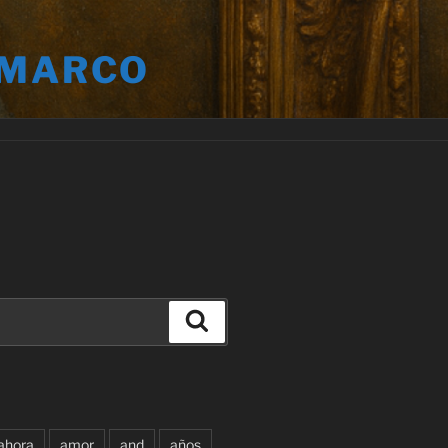
 MARCO
Buscar
ahora
amor
and
años