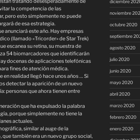
 están tratando desesperadamente de
diciembre 202
evitar la competencia de las
noviembre 20
gar, pero esto simplemente no puede
argará de esa estrategia.
octubre 2020
X se anunciará este año. Hay empresas
septiembre 20
dico (llamado «Tricorder» de Star Trek)
que escanea su retina, su muestra de
agosto 2020
liza 54 biomarcadores que identificarán
julio 2020
Hay docenas de aplicaciones telefónicas
ara fines de atención médica.
junio 2020
 realidad llegó hace unos años … Si
mayo 2020
 detectar la aparición de un nuevo
ía: personas que ahora tienen entre
abril 2020
marzo 2020
neración que ha expulsado la palabra
gía, porque simplemente no tiene la
febrero 2020
lanes actuales.
ráfica, similar al auge de la
enero 2020
 que también era un nuevo grupo social,