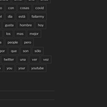
o
con
cosas
covid
el
día
está
failarmy
gusta
hombre
hoy
los
mas
mejor
a
people
pero
por
que
son
sólo
twitter
una
ver
vez
o
you
your
youtube