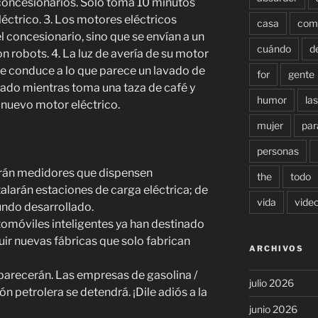
s concesionarios. Solo toma 10 minutos
éctrico. 3. Los motores eléctricos
casa
com
l concesionario, sino que se envían a un
cuándo
d
on robots. 4. La luz de avería de su motor
que conduce a lo que parece un lavado de
for
gente
cado mientras toma una taza de café y
humor
las
 nuevo motor eléctrico.
mujer
par
personas
ndrán medidores que dispensen
the
todo
alarán estaciones de carga eléctrica; de
vida
vide
ndo desarrollado.
omóviles inteligentes ya han destinado
ir nuevas fábricas que solo fabrican
ARCHIVOS
parecerán. Las empresas de gasolina /
julio 2026
n petrolera se detendrá. ¡Dile adiós a la
junio 2026