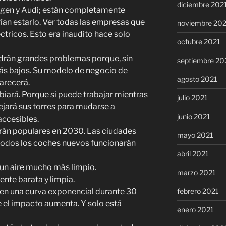
diciembre 202
gen y Audi; están completamente
rían estarlo. Ver todas las empresas que
noviembre 20
ctricos. Esto era inaudito hace solo
octubre 2021
drán grandes problemas porque, sin
septiembre 20
más bajos. Su modelo de negocio de
agosto 2021
arecerá.
iará. Porque si puede trabajar mientras
julio 2021
ejará sus torres para mudarse a
junio 2021
accesibles.
erán populares en 2030. Las ciudades
mayo 2021
todos los coches nuevos funcionarán
abril 2021
un aire mucho más limpio.
marzo 2021
ente barata y limpia.
 en una curva exponencial durante 30
febrero 2021
 el impacto aumenta. Y solo está
enero 2021