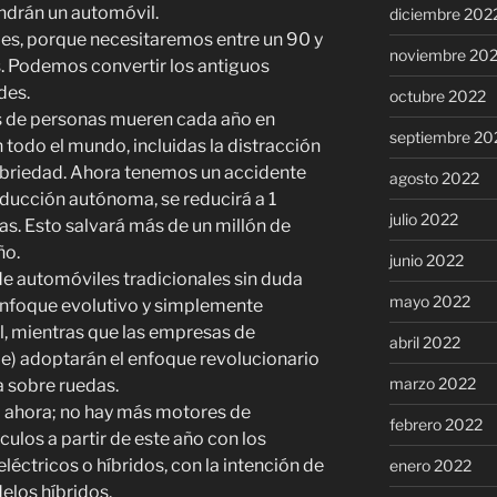
endrán un automóvil.
diciembre 202
es, porque necesitaremos entre un 90 y
noviembre 20
 Podemos convertir los antiguos
des.
octubre 2022
 de personas mueren cada año en
septiembre 20
 todo el mundo, incluidas la distracción
ebriedad. Ahora tenemos un accidente
agosto 2022
ducción autónoma, se reducirá a 1
julio 2022
as. Esto salvará más de un millón de
ño.
junio 2022
de automóviles tradicionales sin duda
mayo 2022
l enfoque evolutivo y simplemente
l, mientras que las empresas de
abril 2022
le) adoptarán el enfoque revolucionario
marzo 2022
 sobre ruedas.
o ahora; no hay más motores de
febrero 2022
ulos a partir de este año con los
léctricos o híbridos, con la intención de
enero 2022
elos híbridos.