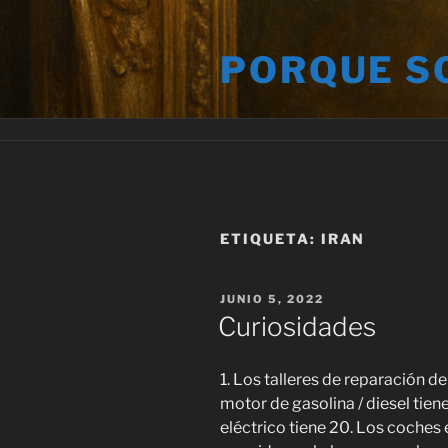
Saltar
al
PORQUE S
contenido
ETIQUETA:
IRAN
PUBLICADO
JUNIO 5, 2022
EL
Curiosidades
1. Los talleres de reparación 
motor de gasolina / diesel tie
eléctrico tiene 20. Los coches