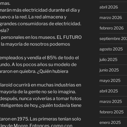
emas.
abril 2026
arán más electricidad durante el día y
uevo a la red. La red almacena y
marzo 2026
n grandes consumidoras de electricidad.
febrero 2026
esla?
s personales en los museos. EL FUTURO
septiembre 20
e la mayoría de nosotros podemos
agosto 2025
empleados y vendía el 85% de todo el
julio 2025
mundo. A los pocos años su modelo de
junio 2025
raron en quiebra. ¿Quién hubiera
mayo 2025
aroid ocurrirá en muchas industrias en
abril 2025
 mayoría de la gente no se lo imagina.
después, nunca volverías a tomar fotos
marzo 2025
inteligentes de hoy, ¿quién todavía tiene
febrero 2025
taron en 1975. Las primeras tenían solo
enero 2025
a ley de Moore. Entonces, como con