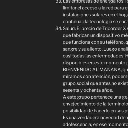
Las empresas de energía fósil
limitar el acceso a la red para 
instalaciones solares en el ho
continuar: la tecnología se enc
Salud: El precio de Tricorder 
que fabrican un dispositivo mé
que funciona con su teléfono, 
sangre y su aliento. Luego ana
casi todas las enfermedades. 
disponibles en este momento p
BIENVENIDO AL MAÑANA, que en
miramos con atención, podemos
grupo social que antes no exist
sesenta y ochenta años.
A este grupo pertenece una ge
envejecimiento de la terminolo
posibilidad de hacerlo en sus p
Es una verdadera novedad demog
adolescencia; en ese momento,