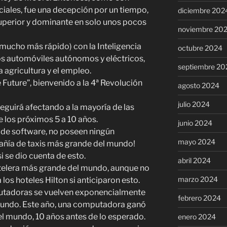
iales, fue una decepción por un tiempo,
diciembre 202
superior y dominante en solo unos pocos
noviembre 20
mucho más rápido) con la Inteligencia
octubre 2024
 los automóviles autónomos y eléctricos,
septiembre 20
a agricultura y el empleo.
e Future”, bienvenido a la 4ª Revolución
agosto 2024
julio 2024
seguirá afectando a la mayoría de las
e los próximos 5 a 10 años.
junio 2024
 de software, no poseen ningún
mayo 2024
añía de taxis más grande del mundo!
i se dio cuenta de esto.
abril 2024
telera más grande del mundo, aunque no
marzo 2024
os hoteles Hilton si anticiparon esto.
omputadoras se vuelven exponencialmente
febrero 2024
undo. Este año, una computadora ganó
el mundo, 10 años antes de lo esperado.
enero 2024