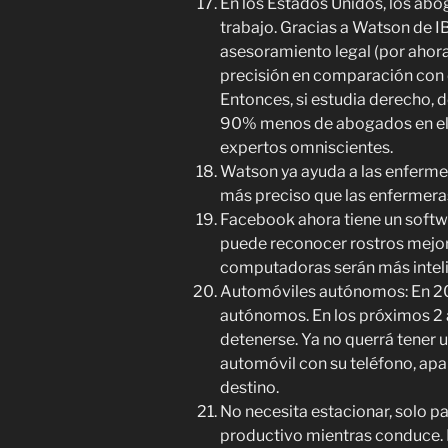
En los Estados Unidos, los ab
trabajo. Gracias a Watson de 
asesoramiento legal (por ahora
precisión en comparación con
Entonces, si estudia derecho, 
90% menos de abogados en el fu
expertos omniscientes.
Watson ya ayuda a las enfermer
más preciso que las enfermer
Facebook ahora tiene un soft
puede reconocer rostros mejor
computadoras serán más intel
Automóviles autónomos: En 20
autónomos. En los próximos 2 a
detenerse. Ya no querrá tener u
automóvil con su teléfono, apar
destino.
No necesita estacionar, solo pa
productivo mientras conduce. 