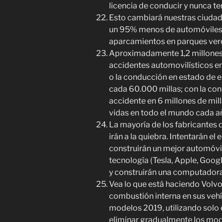
licencia de conducir y nunca t
Esto cambiará nuestras ciudad
un 95% menos de automóviles.
aparcamientos en parques ver
Aproximadamente 1,2 millones
accidentes automovilísticos en
o la conducción en estado de 
cada 60.000 millas; con la con
accidente en 6 millones de mill
vidas en todo el mundo cada a
La mayoría de los fabricantes 
irán a la quiebra. Intentarán e
construirán un mejor automóvi
tecnología (Tesla, Apple, Goog
y construirán una computadora
Vea lo que está haciendo Volv
combustión interna en sus vehíc
modelos 2019, utilizando solo e
eliminar gradualmente los mod