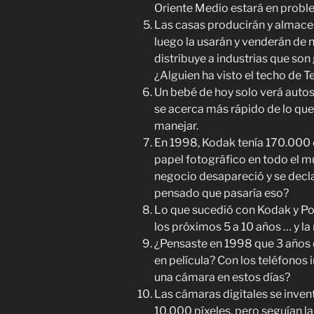
Oriente Medio estará en probl
Las casas producirán y almacen
luego la usarán y venderán de n
distribuye a industrias que so
¿Alguien ha visto el techo de T
Un bebé de hoy solo verá auto
se acerca más rápido de lo qu
manejar.
En 1998, Kodak tenía 170.000 
papel fotográfico en todo el 
negocio desapareció y se decla
pensado que pasaría eso?
Lo que sucedió con Kodak y Pol
los próximos 5 a 10 años … y la
¿Pensaste en 1998 que 3 años 
en película? Con los teléfonos 
una cámara en estos días?
Las cámaras digitales se inven
10,000 píxeles, pero seguían l