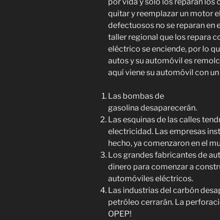
por vida y solo los reparan lo
quitar y reemplazar un motor el
defectuosos no se reparan en e
taller regional que los repara c
eléctrico se enciende, por lo 
autos y su automóvil es remol
aquí viene su automóvil con un
Las bombas de
gasolina desaparecerán.
Las esquinas de las calles te
electricidad. Las empresas inst
hecho, ya comenzaron en el mu
Los grandes fabricantes de aut
dinero para comenzar a constru
automóviles eléctricos.
Las industrias del carbón desa
petróleo cerrarán. La perforació
OPEP!