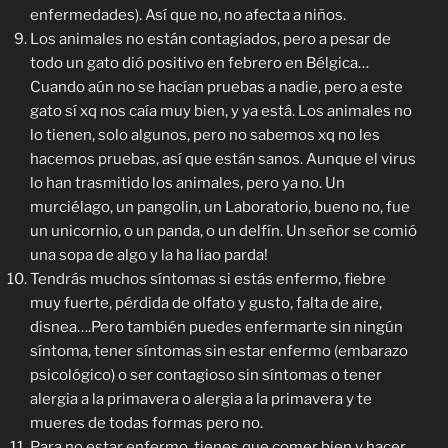
enfermedades). Así que no, no afecta a niños.
Los animales no están contagiados, pero a pesar de
todo un gato dió positivo en febrero en Bélgica…
Cuando aún no se hacían pruebas a nadie, pero a este
gato sí xq nos caía muy bien, y ya está. Los animales no
lo tienen, solo algunos, pero no sabemos xq no les
hacemos pruebas, así que están sanos. Aunque el virus
lo han trasmitido los animales, pero ya no. Un
murciélago, un pangolin, un Laboratorio, bueno no, fue
un unicornio, o un panda, o un delfín. Un señor se comió
una sopa de algo y la ha liao parda!
Tendrás muchos síntomas si estás enfermo, fiebre
muy fuerte, pérdida de olfato y gusto, falta de aire,
disnea….Pero también puedes enfermarte sin ningún
síntoma, tener síntomas sin estar enfermo (embarazo
psicológico) o ser contagioso sin síntomas o tener
alergia a la primavera o alergia a la primavera y te
mueres de todas formas pero no.
Para no estar enfermo, tienes que comer bien y hacer