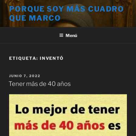
Saltar
PORQUE SOY MÁS CUADRO
al
QUE MARCO
contenido
Menú
ETIQUETA:
INVENTÓ
PUBLICADO
JUNIO 7, 2022
EL
Tener más de 40 años