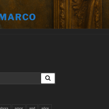
 MARCO
Buscar
ahora
amor
and
años