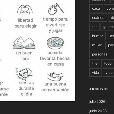
casa
com
cuándo
d
for
gente
humor
las
mujer
par
personas
the
todo
vida
vide
ARCHIVOS
julio 2026
junio 2026