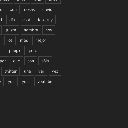
o
con
cosas
covid
el
día
está
failarmy
gusta
hombre
hoy
los
mas
mejor
a
people
pero
por
que
son
sólo
twitter
una
ver
vez
o
you
your
youtube