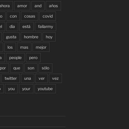
ahora
amor
and
años
o
con
cosas
covid
el
día
está
failarmy
gusta
hombre
hoy
los
mas
mejor
a
people
pero
por
que
son
sólo
twitter
una
ver
vez
o
you
your
youtube