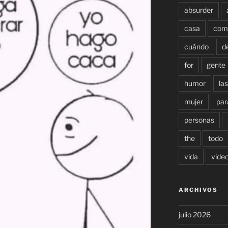
absurder
casa
com
cuándo
d
for
gente
humor
las
mujer
par
personas
the
todo
vida
vide
ARCHIVOS
julio 2026