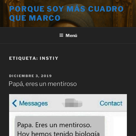
Saltar
PORQUE SOY MÁS CUADRO
al
QUE MARCO
contenido
Menú
ETIQUETA:
INSTIY
PUBLICADO
DICIEMBRE 3, 2019
EL
Papá, eres un mentiroso