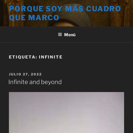
Saltar
PORQUE SOY MÁS CUADRO
al
QUE MARCO
contenido
Menú
ETIQUETA:
INFINITE
PUBLICADO
JULIO 27, 2022
EL
Infinite and beyond