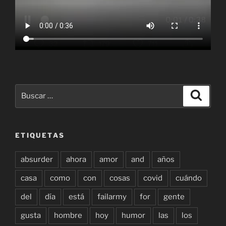
Buscar
Buscar
por:
ETIQUETAS
absurder
ahora
amor
and
años
casa
como
con
cosas
covid
cuándo
del
día
está
failarmy
for
gente
gusta
hombre
hoy
humor
las
los