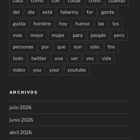
casa
como
con
cosas
covid
cuándo
del
día
está
failarmy
for
gente
gusta
hombre
hoy
humor
las
los
mas
mejor
mujer
para
people
pero
personas
por
que
son
sólo
the
todo
twitter
una
ver
vez
vida
video
you
your
youtube
ARCHIVOS
julio 2026
junio 2026
abril 2026