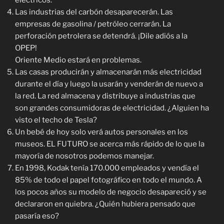
eléctricos.
Las industrias del carbón desaparecerán. Las
empresas de gasolina / petróleo cerrarán. La
perforación petrolera se detendrá. ¡Dile adiós a la
OPEP!
Oriente Medio estará en problemas.
Las casas producirán y almacenarán más electricidad
durante el día y luego la usarán y venderán de nuevo a
la red. La red almacena y distribuye a industrias que
son grandes consumidoras de electricidad. ¿Alguien ha
visto el techo de Tesla?
Un bebé de hoy solo verá autos personales en los
museos. EL FUTURO se acerca más rápido de lo que la
mayoría de nosotros podemos manejar.
En 1998, Kodak tenía 170.000 empleados y vendía el
85% de todo el papel fotográfico en todo el mundo. A
los pocos años su modelo de negocio desapareció y se
declararon en quiebra. ¿Quién hubiera pensado que
pasaría eso?