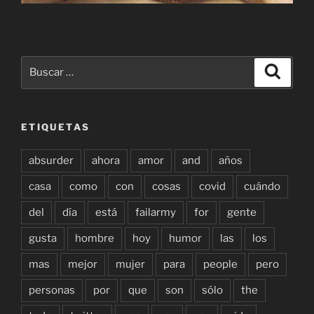
Buscar
Buscar
por:
ETIQUETAS
absurder
ahora
amor
and
años
casa
como
con
cosas
covid
cuándo
del
día
está
failarmy
for
gente
gusta
hombre
hoy
humor
las
los
mas
mejor
mujer
para
people
pero
personas
por
que
son
sólo
the