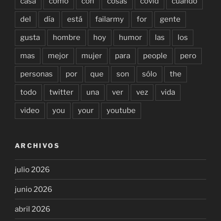
casa
como
con
cosas
covid
cuándo
del
día
está
failarmy
for
gente
gusta
hombre
hoy
humor
las
los
mas
mejor
mujer
para
people
pero
personas
por
que
son
sólo
the
todo
twitter
una
ver
vez
vida
video
you
your
youtube
ARCHIVOS
julio 2026
junio 2026
abril 2026