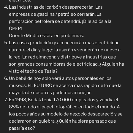
eléctricos.
Las industrias del carbón desaparecerán. Las
empresas de gasolina / petróleo cerrarán. La
perforación petrolera se detendrá. ¡Dile adiós a la
OPEP!
Oriente Medio estará en problemas.
Las casas producirán y almacenarán más electricidad
durante el día y luego la usarán y venderán de nuevo a
la red. La red almacena y distribuye a industrias que
son grandes consumidoras de electricidad. ¿Alguien ha
visto el techo de Tesla?
Un bebé de hoy solo verá autos personales en los
museos. EL FUTURO se acerca más rápido de lo que la
mayoría de nosotros podemos manejar.
En 1998, Kodak tenía 170.000 empleados y vendía el
85% de todo el papel fotográfico en todo el mundo. A
los pocos años su modelo de negocio desapareció y se
declararon en quiebra. ¿Quién hubiera pensado que
pasaría eso?