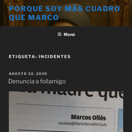
Saltar
PORQUE SOY MÁS CUADRO
al
QUE MARCO
contenido
Menú
ETIQUETA:
INCIDENTES
PUBLICADO
AGOSTO 22, 2020
EL
Denuncia a follamigo