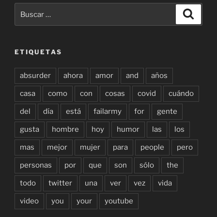
Buscar
Buscar
por:
ETIQUETAS
absurder
ahora
amor
and
años
casa
como
con
cosas
covid
cuándo
del
día
está
failarmy
for
gente
gusta
hombre
hoy
humor
las
los
mas
mejor
mujer
para
people
pero
personas
por
que
son
sólo
the
todo
twitter
una
ver
vez
vida
video
you
your
youtube