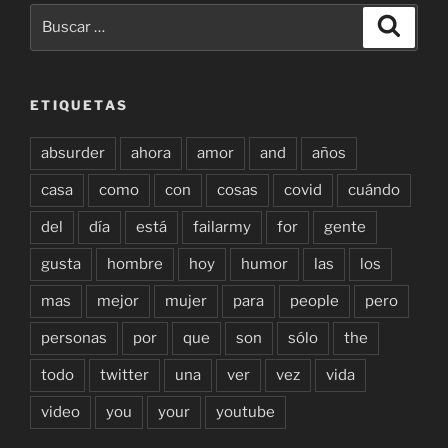
Buscar
Buscar
por:
ETIQUETAS
absurder
ahora
amor
and
años
casa
como
con
cosas
covid
cuándo
del
día
está
failarmy
for
gente
gusta
hombre
hoy
humor
las
los
mas
mejor
mujer
para
people
pero
personas
por
que
son
sólo
the
todo
twitter
una
ver
vez
vida
video
you
your
youtube