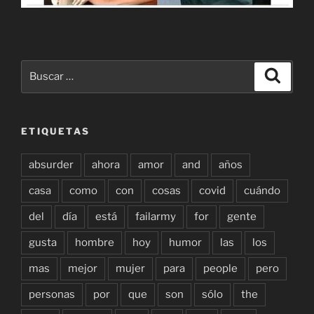
Buscar
Buscar
por:
ETIQUETAS
absurder
ahora
amor
and
años
casa
como
con
cosas
covid
cuándo
del
día
está
failarmy
for
gente
gusta
hombre
hoy
humor
las
los
mas
mejor
mujer
para
people
pero
personas
por
que
son
sólo
the