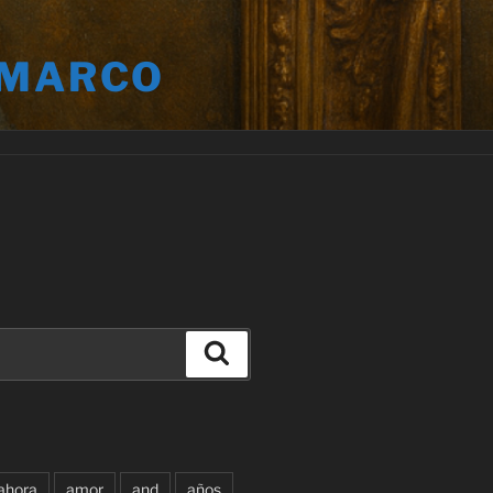
 MARCO
Buscar
ahora
amor
and
años