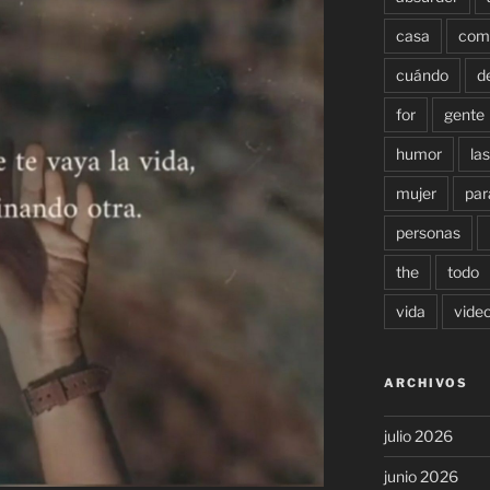
casa
com
cuándo
d
for
gente
humor
las
mujer
par
personas
the
todo
vida
vide
ARCHIVOS
julio 2026
junio 2026