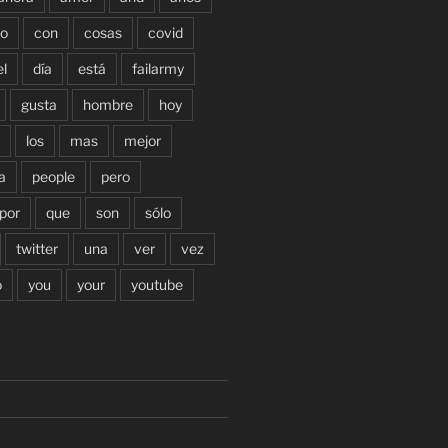
o
con
cosas
covid
el
día
está
failarmy
gusta
hombre
hoy
los
mas
mejor
a
people
pero
por
que
son
sólo
twitter
una
ver
vez
o
you
your
youtube