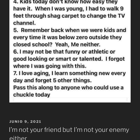
PUBLICADO
JUNIO 9, 2021
EL
I’m not your friend but I’m not your enemy
either