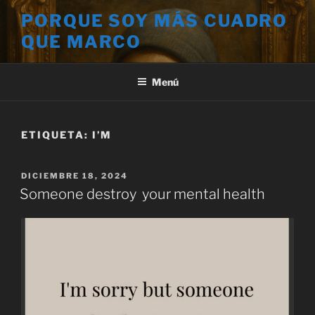
Saltar
PORQUE SOY MÁS CUADRO
al
QUE MARCO
contenido
Menú
ETIQUETA:
I’M
PUBLICADO
DICIEMBRE 18, 2024
EL
Someone destroy your mental health