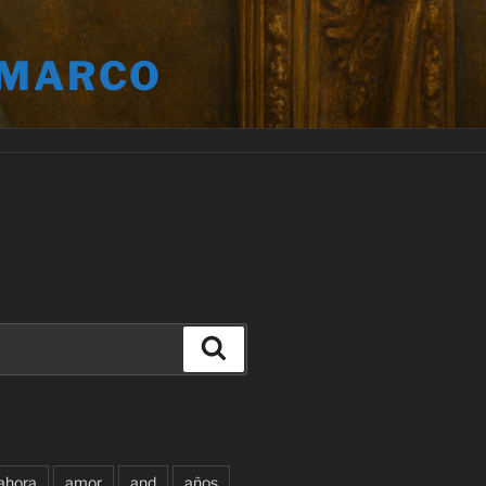
 MARCO
Buscar
ahora
amor
and
años