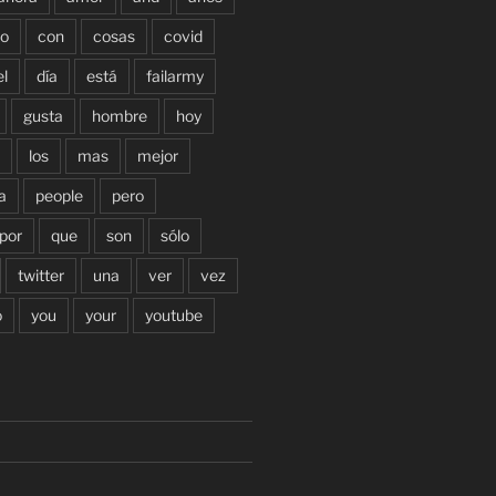
o
con
cosas
covid
el
día
está
failarmy
gusta
hombre
hoy
los
mas
mejor
a
people
pero
por
que
son
sólo
twitter
una
ver
vez
o
you
your
youtube