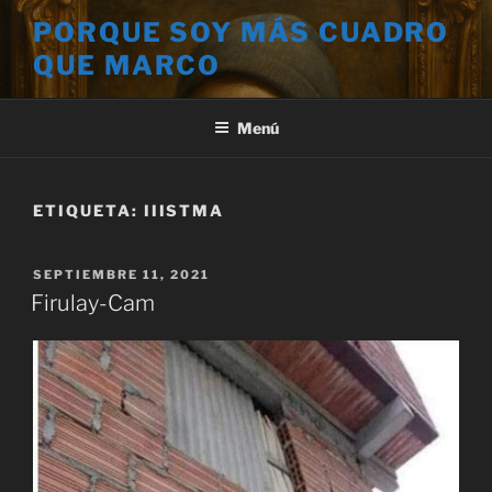
Saltar
PORQUE SOY MÁS CUADRO
al
QUE MARCO
contenido
Menú
ETIQUETA:
IIISTMA
PUBLICADO
SEPTIEMBRE 11, 2021
EL
Firulay-Cam