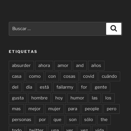
Buscar
Buscar
por:
ETIQUETAS
absurder
ahora
amor
and
años
casa
como
con
cosas
covid
cuándo
del
día
está
failarmy
for
gente
gusta
hombre
hoy
humor
las
los
mas
mejor
mujer
para
people
pero
personas
por
que
son
sólo
the
todo
twitter
una
ver
vez
vida