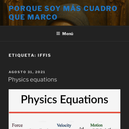
Saltar
PORQUE SOY MÁS CUADRO
al
QUE MARCO
contenido
Menú
ETIQUETA:
IFFIS
PUBLICADO
AGOSTO 31, 2021
EL
Physics equations