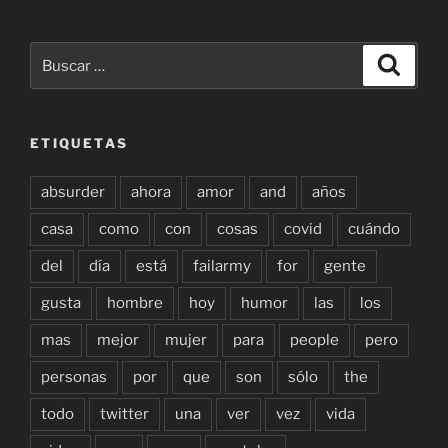
Buscar
Buscar
por:
ETIQUETAS
absurder
ahora
amor
and
años
casa
como
con
cosas
covid
cuándo
del
día
está
failarmy
for
gente
gusta
hombre
hoy
humor
las
los
mas
mejor
mujer
para
people
pero
personas
por
que
son
sólo
the
todo
twitter
una
ver
vez
vida