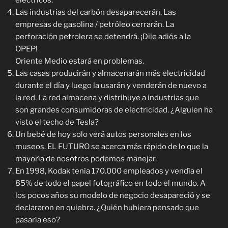
eléctricos.
Las industrias del carbón desaparecerán. Las
empresas de gasolina / petróleo cerrarán. La
perforación petrolera se detendrá. ¡Dile adiós a la
OPEP!
Oriente Medio estará en problemas.
Las casas producirán y almacenarán más electricidad
durante el día y luego la usarán y venderán de nuevo a
la red. La red almacena y distribuye a industrias que
son grandes consumidoras de electricidad. ¿Alguien ha
visto el techo de Tesla?
Un bebé de hoy solo verá autos personales en los
museos. EL FUTURO se acerca más rápido de lo que la
mayoría de nosotros podemos manejar.
En 1998, Kodak tenía 170.000 empleados y vendía el
85% de todo el papel fotográfico en todo el mundo. A
los pocos años su modelo de negocio desapareció y se
declararon en quiebra. ¿Quién hubiera pensado que
pasaría eso?