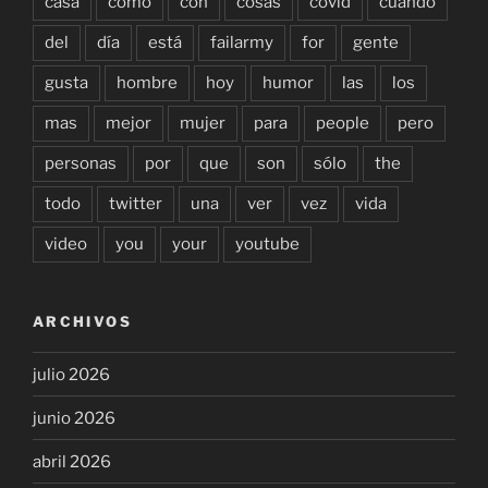
casa
como
con
cosas
covid
cuándo
del
día
está
failarmy
for
gente
gusta
hombre
hoy
humor
las
los
mas
mejor
mujer
para
people
pero
personas
por
que
son
sólo
the
todo
twitter
una
ver
vez
vida
video
you
your
youtube
ARCHIVOS
julio 2026
junio 2026
abril 2026