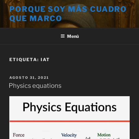
Saltar
PORQUE SOY MÁS CUADRO
al
QUE MARCO
contenido
Menú
ETIQUETA:
IAT
PUBLICADO
AGOSTO 31, 2021
EL
Physics equations