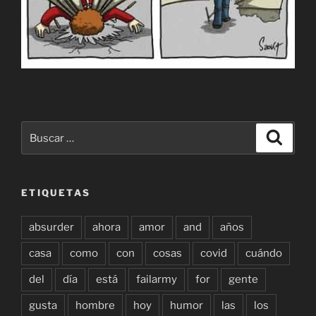
Buscar
Buscar
por:
ETIQUETAS
absurder
ahora
amor
and
años
casa
como
con
cosas
covid
cuándo
del
día
está
failarmy
for
gente
gusta
hombre
hoy
humor
las
los