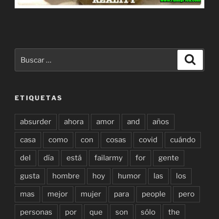
Buscar
Buscar
por:
ETIQUETAS
absurder
ahora
amor
and
años
casa
como
con
cosas
covid
cuándo
del
día
está
failarmy
for
gente
gusta
hombre
hoy
humor
las
los
mas
mejor
mujer
para
people
pero
personas
por
que
son
sólo
the