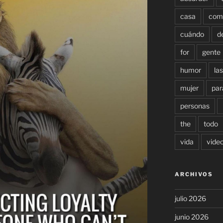
casa
com
cuándo
d
for
gente
humor
las
mujer
par
personas
the
todo
vida
vide
ARCHIVOS
julio 2026
junio 2026