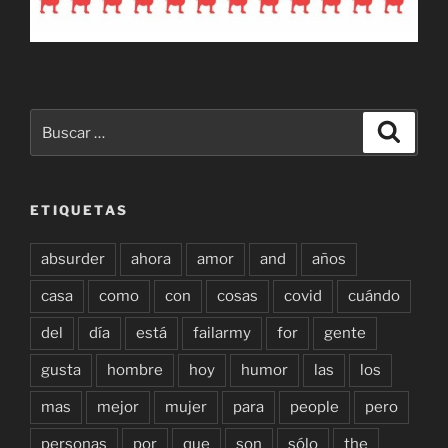
Buscar
Buscar
por:
ETIQUETAS
absurder
ahora
amor
and
años
casa
como
con
cosas
covid
cuándo
del
día
está
failarmy
for
gente
gusta
hombre
hoy
humor
las
los
mas
mejor
mujer
para
people
pero
personas
por
que
son
sólo
the