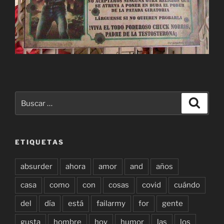
Buscar
Buscar
por:
ETIQUETAS
absurder
ahora
amor
and
años
casa
como
con
cosas
covid
cuándo
del
día
está
failarmy
for
gente
gusta
hombre
hoy
humor
las
los