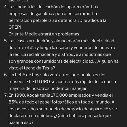
eléctricos.
Las industrias del carbón desaparecerán. Las
empresas de gasolina / petróleo cerrarán. La
perforación petrolera se detendrá. ¡Dile adiós a la
OPEP!
Oriente Medio estará en problemas.
Las casas producirán y almacenarán más electricidad
durante el día y luego la usarán y venderán de nuevo a
la red. La red almacena y distribuye a industrias que
son grandes consumidoras de electricidad. ¿Alguien ha
visto el techo de Tesla?
Un bebé de hoy solo verá autos personales en los
museos. EL FUTURO se acerca más rápido de lo que la
mayoría de nosotros podemos manejar.
En 1998, Kodak tenía 170.000 empleados y vendía el
85% de todo el papel fotográfico en todo el mundo. A
los pocos años su modelo de negocio desapareció y se
declararon en quiebra. ¿Quién hubiera pensado que
pasaría eso?