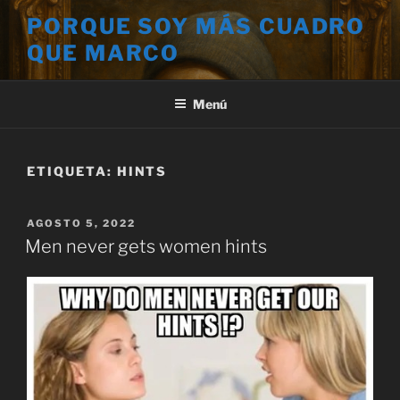
Saltar
PORQUE SOY MÁS CUADRO
al
QUE MARCO
contenido
Menú
ETIQUETA:
HINTS
PUBLICADO
AGOSTO 5, 2022
EL
Men never gets women hints