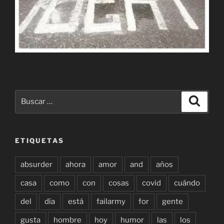
Buscar
Buscar
por:
ETIQUETAS
absurder
ahora
amor
and
años
casa
como
con
cosas
covid
cuándo
del
día
está
failarmy
for
gente
gusta
hombre
hoy
humor
las
los