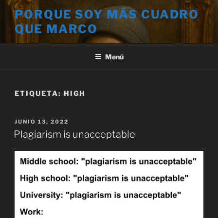
Saltar
PORQUE SOY MÁS CUADRO
al
QUE MARCO
contenido
Menú
ETIQUETA:
HIGH
PUBLICADO
JUNIO 13, 2022
EL
Plagiarism is unacceptable