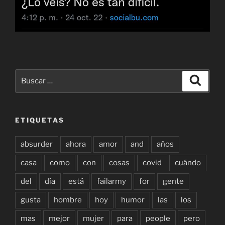
Buscar
Buscar
por:
ETIQUETAS
absurder
ahora
amor
and
años
casa
como
con
cosas
covid
cuándo
del
día
está
failarmy
for
gente
gusta
hombre
hoy
humor
las
los
mas
mejor
mujer
para
people
pero