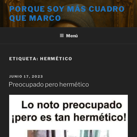
Saltar
PORQUE SOY MÁS CUADRO
al
QUE MARCO
contenido
Menú
ETIQUETA:
HERMÉTICO
PUBLICADO
JUNIO 17, 2023
EL
Preocupado pero hermético