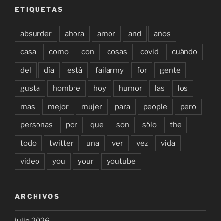
ETIQUETAS
absurder
ahora
amor
and
años
casa
como
con
cosas
covid
cuándo
del
día
está
failarmy
for
gente
gusta
hombre
hoy
humor
las
los
mas
mejor
mujer
para
people
pero
personas
por
que
son
sólo
the
todo
twitter
una
ver
vez
vida
video
you
your
youtube
ARCHIVOS
julio 2026