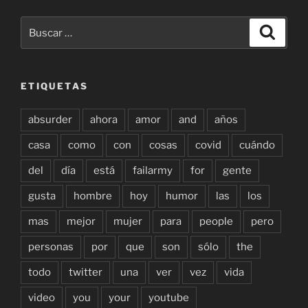
Buscar
Buscar
por:
ETIQUETAS
absurder
ahora
amor
and
años
casa
como
con
cosas
covid
cuándo
del
día
está
failarmy
for
gente
gusta
hombre
hoy
humor
las
los
mas
mejor
mujer
para
people
pero
personas
por
que
son
sólo
the
todo
twitter
una
ver
vez
vida
video
you
your
youtube