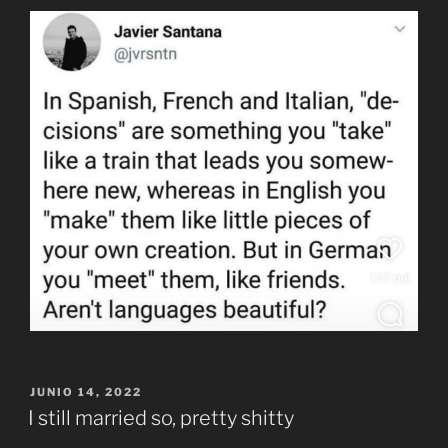
PUBLICADO
JUNIO 14, 2022
EL
I still married so, pretty shitty