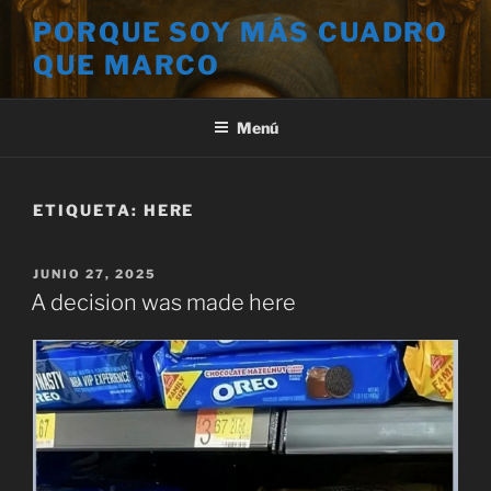
Saltar
PORQUE SOY MÁS CUADRO
al
QUE MARCO
contenido
Menú
ETIQUETA:
HERE
PUBLICADO
JUNIO 27, 2025
EL
A decision was made here