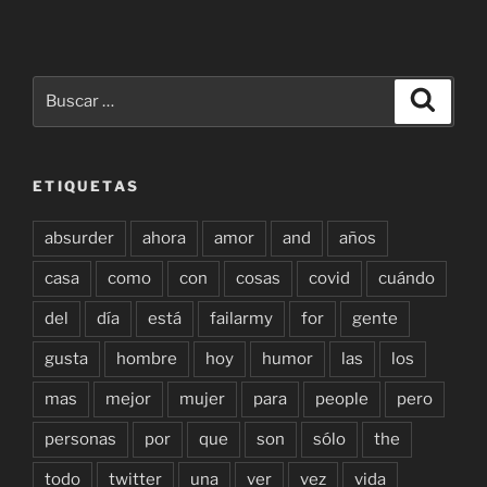
Buscar
Buscar
por:
ETIQUETAS
absurder
ahora
amor
and
años
casa
como
con
cosas
covid
cuándo
del
día
está
failarmy
for
gente
gusta
hombre
hoy
humor
las
los
mas
mejor
mujer
para
people
pero
personas
por
que
son
sólo
the
todo
twitter
una
ver
vez
vida