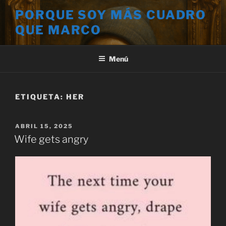
Saltar
PORQUE SOY MÁS CUADRO
al
QUE MARCO
contenido
Menú
ETIQUETA:
HER
PUBLICADO
ABRIL 15, 2025
EL
Wife gets angry