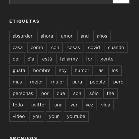
por:
ETIQUETAS
absurder
ahora
amor
and
años
casa
como
con
cosas
covid
cuándo
del
día
está
failarmy
for
gente
gusta
hombre
hoy
humor
las
los
mas
mejor
mujer
para
people
pero
personas
por
que
son
sólo
the
todo
twitter
una
ver
vez
vida
video
you
your
youtube
ARCHIVOS