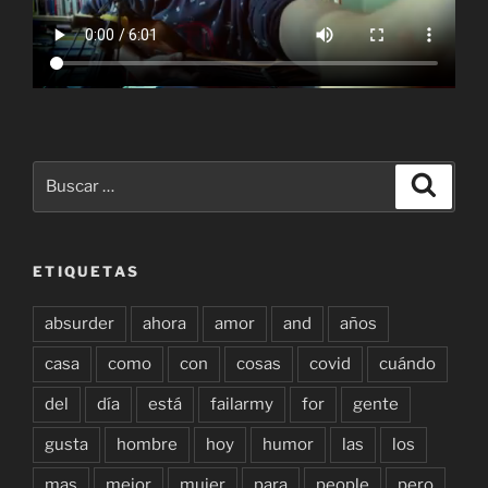
Buscar
Buscar
por:
ETIQUETAS
absurder
ahora
amor
and
años
casa
como
con
cosas
covid
cuándo
del
día
está
failarmy
for
gente
gusta
hombre
hoy
humor
las
los
mas
mejor
mujer
para
people
pero