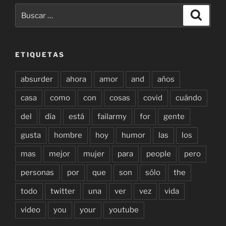
Buscar
Buscar
por:
ETIQUETAS
absurder
ahora
amor
and
años
casa
como
con
cosas
covid
cuándo
del
día
está
failarmy
for
gente
gusta
hombre
hoy
humor
las
los
mas
mejor
mujer
para
people
pero
personas
por
que
son
sólo
the
todo
twitter
una
ver
vez
vida
video
you
your
youtube