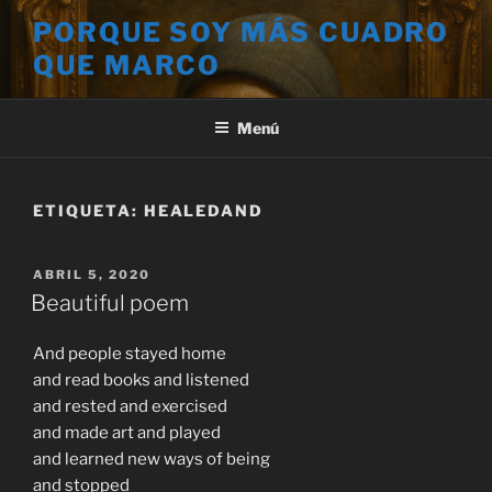
Saltar
PORQUE SOY MÁS CUADRO
al
QUE MARCO
contenido
Menú
ETIQUETA:
HEALEDAND
PUBLICADO
ABRIL 5, 2020
EL
Beautiful poem
And people stayed home
and read books and listened
and rested and exercised
and made art and played
and learned new ways of being
and stopped