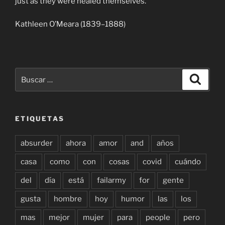
just as they were healed themselves.
Kathleen O’Meara (1839–1888)
Buscar
Buscar
por:
ETIQUETAS
absurder
ahora
amor
and
años
casa
como
con
cosas
covid
cuándo
del
día
está
failarmy
for
gente
gusta
hombre
hoy
humor
las
los
mas
mejor
mujer
para
people
pero