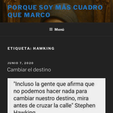
Saltar
PORQUE SOY MÁS CUADRO
al
QUE MARCO
contenido
Menú
ETIQUETA:
HAWKING
PUBLICADO
JUNIO 7, 2020
EL
Cambiar el destino