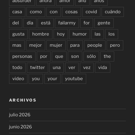
absurder
ahora
amor
and
años
casa
como
con
cosas
covid
cuándo
del
día
está
failarmy
for
gente
gusta
hombre
hoy
humor
las
los
mas
mejor
mujer
para
people
pero
personas
por
que
son
sólo
the
todo
twitter
una
ver
vez
vida
video
you
your
youtube
ARCHIVOS
julio 2026
junio 2026