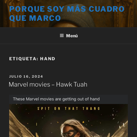
Saltar
PORQUE SOY MÁS CUADRO
al
QUE MARCO
contenido
Menú
ETIQUETA:
HAND
PUBLICADO
JULIO 16, 2024
EL
Marvel movies – Hawk Tuah