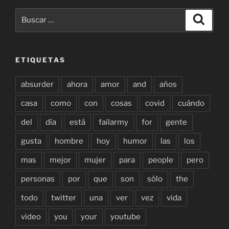
Buscar
Buscar
por:
ETIQUETAS
absurder
ahora
amor
and
años
casa
como
con
cosas
covid
cuándo
del
día
está
failarmy
for
gente
gusta
hombre
hoy
humor
las
los
mas
mejor
mujer
para
people
pero
personas
por
que
son
sólo
the
todo
twitter
una
ver
vez
vida
video
you
your
youtube