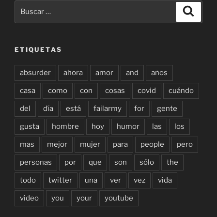
Buscar
Buscar
por:
ETIQUETAS
absurder
ahora
amor
and
años
casa
como
con
cosas
covid
cuándo
del
día
está
failarmy
for
gente
gusta
hombre
hoy
humor
las
los
mas
mejor
mujer
para
people
pero
personas
por
que
son
sólo
the
todo
twitter
una
ver
vez
vida
video
you
your
youtube