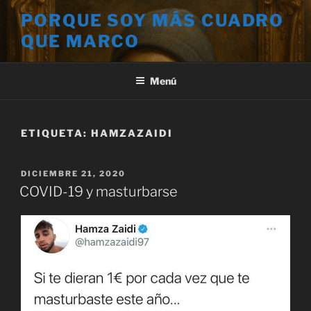
Saltar
PORQUE SOY MÁS CUADRO
al
QUE MARCO
contenido
Menú
ETIQUETA:
HAMZAZAIDI
PUBLICADO
DICIEMBRE 21, 2020
EL
COVID-19 y masturbarse