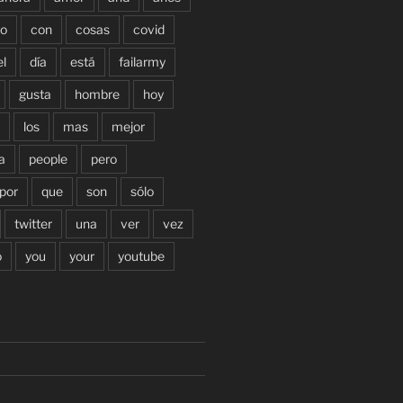
o
con
cosas
covid
el
día
está
failarmy
gusta
hombre
hoy
los
mas
mejor
a
people
pero
por
que
son
sólo
twitter
una
ver
vez
o
you
your
youtube