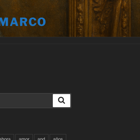
 MARCO
Buscar
ahora
amor
and
años