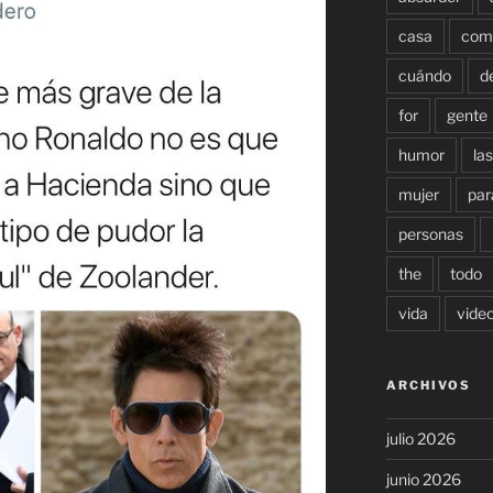
casa
com
cuándo
d
for
gente
humor
las
mujer
par
personas
the
todo
vida
vide
ARCHIVOS
julio 2026
junio 2026