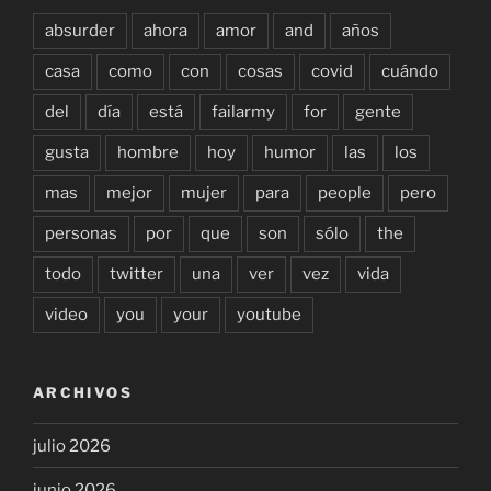
absurder
ahora
amor
and
años
casa
como
con
cosas
covid
cuándo
del
día
está
failarmy
for
gente
gusta
hombre
hoy
humor
las
los
mas
mejor
mujer
para
people
pero
personas
por
que
son
sólo
the
todo
twitter
una
ver
vez
vida
video
you
your
youtube
ARCHIVOS
julio 2026
junio 2026