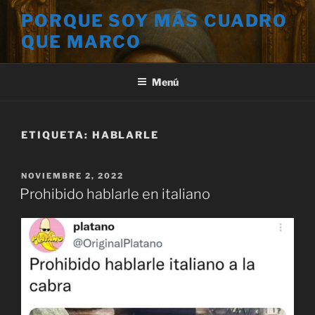
Saltar
PORQUE SOY MÁS CUADRO
al
QUE MARCO
contenido
Menú
ETIQUETA:
HABLARLE
PUBLICADO
NOVIEMBRE 2, 2022
EL
Prohibido hablarle en italiano