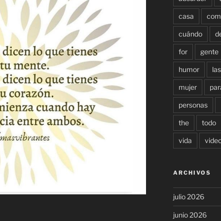
casa
com
cuándo
d
for
gente
humor
las
mujer
par
personas
the
todo
vida
vide
ARCHIVOS
julio 2026
junio 2026