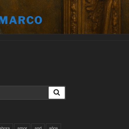
 MARCO
Buscar
ahora
amor
and
años