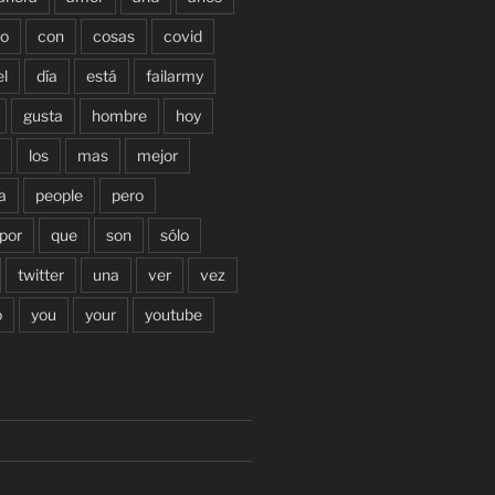
o
con
cosas
covid
el
día
está
failarmy
gusta
hombre
hoy
los
mas
mejor
a
people
pero
por
que
son
sólo
twitter
una
ver
vez
o
you
your
youtube