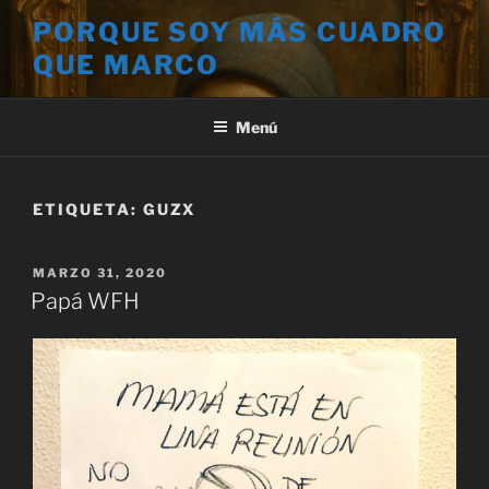
Saltar
PORQUE SOY MÁS CUADRO
al
QUE MARCO
contenido
Menú
ETIQUETA:
GUZX
PUBLICADO
MARZO 31, 2020
EL
Papá WFH